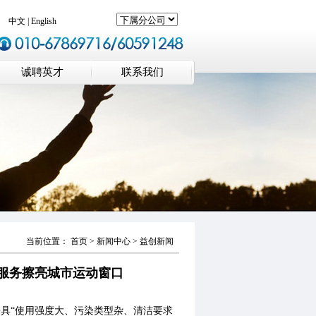
中文
|
English
诚聘英才
联系我们
当前位置：
首页
>
新闻中心
> 益创新闻
业服务擦亮城市运动窗口
具“使用强度大、污染类型杂、清洁要求