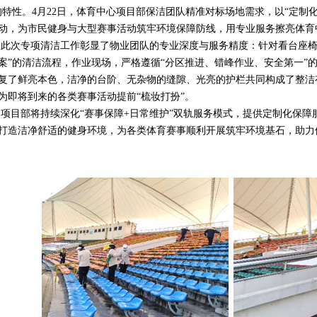
的特性。4月22日，体育中心项目部保洁团队精准对标场地需求，以“定制化
动，为市民健身与大型赛事活动筑牢环境保障防线，用专业服务擦亮体育中
此次专项清洁工作彰显了物业团队的专业深度与服务精度：针对看台座椅
案”的清洁流程，作业现场，严格遵循“分区推进、错峰作业、安全第一”
复了鲜亮本色，洁净的台阶、无杂物的缝隙、光亮的护栏共同构成了整洁
为即将到来的各类赛事活动提前“梳妆打扮”。
项目部将持续深化“赛事保障+日常维护”双轨服务模式，提供定制化保
打造洁净舒适的健身环境，为各类体育赛事顺利开展筑牢环境基石，助力