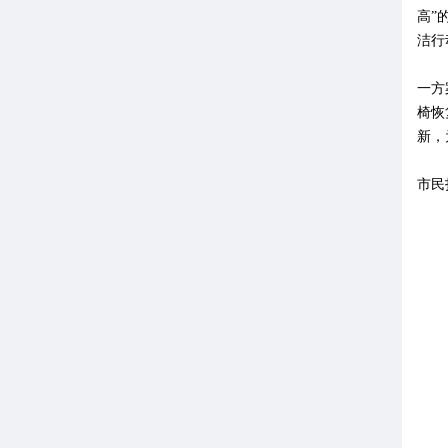
高”
洁行
一方
椅恢
新，
市民